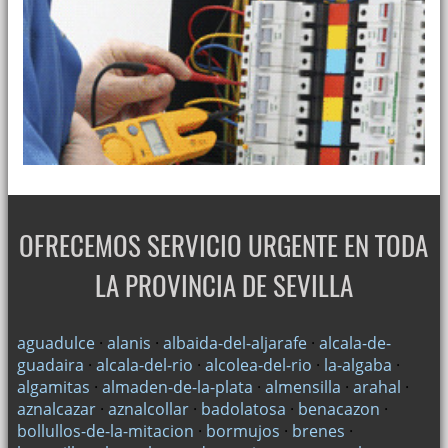
OFRECEMOS SERVICIO URGENTE EN TODA
LA PROVINCIA DE SEVILLA
aguadulce
·
alanis
·
albaida-del-aljarafe
·
alcala-de-
guadaira
·
alcala-del-rio
·
alcolea-del-rio
·
la-algaba
·
algamitas
·
almaden-de-la-plata
·
almensilla
·
arahal
·
aznalcazar
·
aznalcollar
·
badolatosa
·
benacazon
·
bollullos-de-la-mitacion
·
bormujos
·
brenes
·