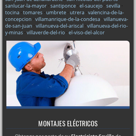
sanlucar-la-mayor
·
santiponce
·
el-saucejo
·
sevilla
·
tocina
·
tomares
·
umbrete
·
utrera
·
valencina-de-la-
concepcion
·
villamanrique-de-la-condesa
·
villanueva-
de-san-juan
·
villanueva-del-ariscal
·
villanueva-del-rio-
y-minas
·
villaverde-del-rio
·
el-viso-del-alcor
MONTAJES ELÉCTRICOS