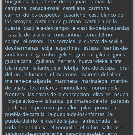
burguillos
·
las-cabezas-de-san-juan
·
camas
·
la-
campana
·
canada-rosal
·
cantillana
·
carmona
·
carrion-de-los-cespedes
·
casariche
·
castilblanco-de-
los-arroyos
·
castilleja-de-guzman
·
castilleja-de-la-
cuesta
·
castilleja-del-campo
·
el-castillo-de-las-guardas
·
cazalla-de-la-sierra
·
constantina
·
coria-del-rio
·
coripe
·
el-coronil
·
los-corrales
·
el-cuervo-de-sevilla
·
dos-hermanas
·
ecija
·
espartinas
·
estepa
·
fuentes-de-
andalucia
·
el-garrobo
·
gelves
·
gerena
·
gilena
·
gines
·
guadalcanal
·
guillena
·
herrera
·
huevar-del-aljarafe
·
isla-mayor
·
la-lantejuela
·
lebrija
·
lora-de-estepa
·
lora-
del-rio
·
la-luisiana
·
el-madrono
·
mairena-del-alcor
·
mairena-del-aljarafe
·
marchena
·
marinaleda
·
martin-
de-la-jara
·
los-molares
·
montellano
·
moron-de-la-
frontera
·
las-navas-de-la-concepcion
·
olivares
·
osuna
·
los-palacios-y-villafranca
·
palomares-del-rio
·
paradas
·
pedrera
·
el-pedroso
·
penaflor
·
pilas
·
pruna
·
la-
puebla-de-cazalla
·
la-puebla-de-los-infantes
·
la-
puebla-del-rio
·
el-real-de-la-jara
·
la-rinconada
·
la-
roda-de-andalucia
·
el-ronquillo
·
el-rubio
·
salteras
·
san-juan-de-aznalfarache
·
san-nicolas-del-puerto
·