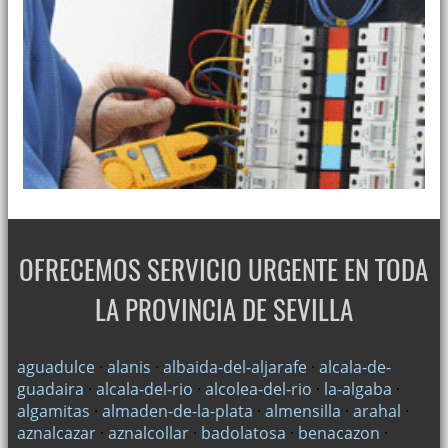
OFRECEMOS SERVICIO URGENTE EN TODA
LA PROVINCIA DE SEVILLA
aguadulce
·
alanis
·
albaida-del-aljarafe
·
alcala-de-
guadaira
·
alcala-del-rio
·
alcolea-del-rio
·
la-algaba
·
algamitas
·
almaden-de-la-plata
·
almensilla
·
arahal
·
aznalcazar
·
aznalcollar
·
badolatosa
·
benacazon
·