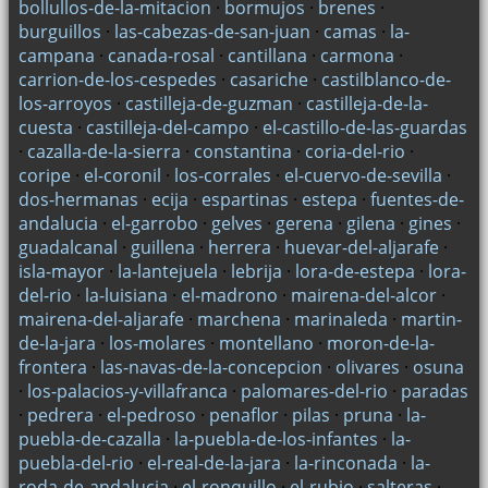
bollullos-de-la-mitacion
·
bormujos
·
brenes
·
burguillos
·
las-cabezas-de-san-juan
·
camas
·
la-
campana
·
canada-rosal
·
cantillana
·
carmona
·
carrion-de-los-cespedes
·
casariche
·
castilblanco-de-
los-arroyos
·
castilleja-de-guzman
·
castilleja-de-la-
cuesta
·
castilleja-del-campo
·
el-castillo-de-las-guardas
·
cazalla-de-la-sierra
·
constantina
·
coria-del-rio
·
coripe
·
el-coronil
·
los-corrales
·
el-cuervo-de-sevilla
·
dos-hermanas
·
ecija
·
espartinas
·
estepa
·
fuentes-de-
andalucia
·
el-garrobo
·
gelves
·
gerena
·
gilena
·
gines
·
guadalcanal
·
guillena
·
herrera
·
huevar-del-aljarafe
·
isla-mayor
·
la-lantejuela
·
lebrija
·
lora-de-estepa
·
lora-
del-rio
·
la-luisiana
·
el-madrono
·
mairena-del-alcor
·
mairena-del-aljarafe
·
marchena
·
marinaleda
·
martin-
de-la-jara
·
los-molares
·
montellano
·
moron-de-la-
frontera
·
las-navas-de-la-concepcion
·
olivares
·
osuna
·
los-palacios-y-villafranca
·
palomares-del-rio
·
paradas
·
pedrera
·
el-pedroso
·
penaflor
·
pilas
·
pruna
·
la-
puebla-de-cazalla
·
la-puebla-de-los-infantes
·
la-
puebla-del-rio
·
el-real-de-la-jara
·
la-rinconada
·
la-
roda-de-andalucia
·
el-ronquillo
·
el-rubio
·
salteras
·