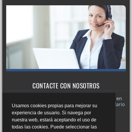
CONTACTE CON NOSOTROS
Trabajamos en
Sevilla
y si desea puede ponerse en
contacto con nosotros a través de nuestro
formulario
Usamos cookies propias para mejorar su
de contacto
o llamándonos al:
experiencia de usuario. Si navega por
678 49 45 44
nuestra web, estará aceptando el uso de
todas las cookies. Puede seleccionar las