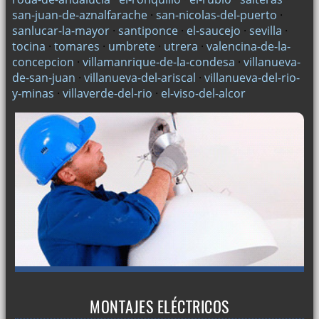
san-juan-de-aznalfarache
·
san-nicolas-del-puerto
·
sanlucar-la-mayor
·
santiponce
·
el-saucejo
·
sevilla
·
tocina
·
tomares
·
umbrete
·
utrera
·
valencina-de-la-
concepcion
·
villamanrique-de-la-condesa
·
villanueva-
de-san-juan
·
villanueva-del-ariscal
·
villanueva-del-rio-
y-minas
·
villaverde-del-rio
·
el-viso-del-alcor
MONTAJES ELÉCTRICOS