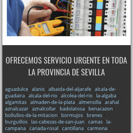
OFRECEMOS SERVICIO URGENTE EN TODA
LA PROVINCIA DE SEVILLA
aguadulce
·
alanis
·
albaida-del-aljarafe
·
alcala-de-
guadaira
·
alcala-del-rio
·
alcolea-del-rio
·
la-algaba
·
algamitas
·
almaden-de-la-plata
·
almensilla
·
arahal
·
aznalcazar
·
aznalcollar
·
badolatosa
·
benacazon
·
bollullos-de-la-mitacion
·
bormujos
·
brenes
·
burguillos
·
las-cabezas-de-san-juan
·
camas
·
la-
campana
·
canada-rosal
·
cantillana
·
carmona
·