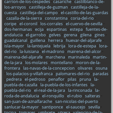
carrion-de-los-cespedes
·
casariche
·
castilblanco-de-
los-arroyos
·
castilleja-de-guzman
·
castilleja-de-la-
cuesta
·
castilleja-del-campo
·
el-castillo-de-las-guardas
·
cazalla-de-la-sierra
·
constantina
·
coria-del-rio
·
coripe
·
el-coronil
·
los-corrales
·
el-cuervo-de-sevilla
·
dos-hermanas
·
ecija
·
espartinas
·
estepa
·
fuentes-de-
andalucia
·
el-garrobo
·
gelves
·
gerena
·
gilena
·
gines
·
guadalcanal
·
guillena
·
herrera
·
huevar-del-aljarafe
·
isla-mayor
·
la-lantejuela
·
lebrija
·
lora-de-estepa
·
lora-
del-rio
·
la-luisiana
·
el-madrono
·
mairena-del-alcor
·
mairena-del-aljarafe
·
marchena
·
marinaleda
·
martin-
de-la-jara
·
los-molares
·
montellano
·
moron-de-la-
frontera
·
las-navas-de-la-concepcion
·
olivares
·
osuna
·
los-palacios-y-villafranca
·
palomares-del-rio
·
paradas
·
pedrera
·
el-pedroso
·
penaflor
·
pilas
·
pruna
·
la-
puebla-de-cazalla
·
la-puebla-de-los-infantes
·
la-
puebla-del-rio
·
el-real-de-la-jara
·
la-rinconada
·
la-
roda-de-andalucia
·
el-ronquillo
·
el-rubio
·
salteras
·
san-juan-de-aznalfarache
·
san-nicolas-del-puerto
·
sanlucar-la-mayor
·
santiponce
·
el-saucejo
·
sevilla
·
tocina
·
tomares
·
umbrete
·
utrera
·
valencina-de-la-