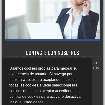
CONTACTE CON NOSOTROS
Trabajamos en
Sevilla
y si desea puede ponerse en
contacto con nosotros a través de nuestro
formulario
Usamos cookies propias para mejorar su
de contacto
o llamándonos al:
experiencia de usuario. Si navega por
678 49 45 44
nuestra web, estará aceptando el uso de
todas las cookies. Puede seleccionar las
cookies que desea aceptar accediendo a la
política de cookies para activar o desactivar
las que Usted desee.