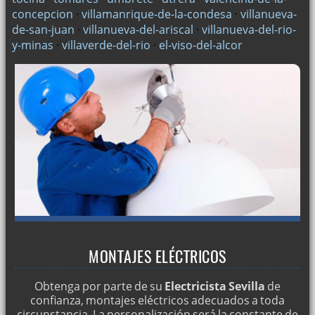
concepcion
·
villamanrique-de-la-condesa
·
villanueva-
de-san-juan
·
villanueva-del-ariscal
·
villanueva-del-rio-
y-minas
·
villaverde-del-rio
·
el-viso-del-alcor
MONTAJES ELÉCTRICOS
Obtenga por parte de su
Electricista Sevilla
de
confianza, montajes eléctricos adecuados a toda
circunstancia. La personalización será la constante de