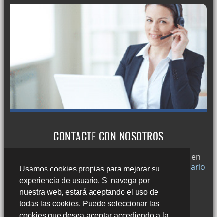
CONTACTE CON NOSOTROS
Trabajamos en
Sevilla
y si desea puede ponerse en
contacto con nosotros a través de nuestro
formulario
Usamos cookies propias para mejorar su
de contacto
o llamándonos al:
experiencia de usuario. Si navega por
678 49 45 44
nuestra web, estará aceptando el uso de
todas las cookies. Puede seleccionar las
cookies que desea aceptar accediendo a la