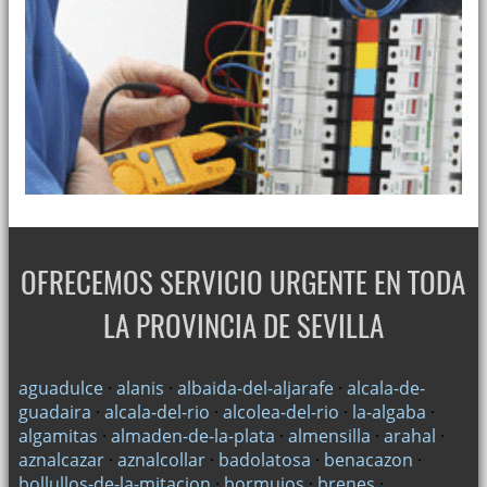
OFRECEMOS SERVICIO URGENTE EN TODA
LA PROVINCIA DE SEVILLA
aguadulce
·
alanis
·
albaida-del-aljarafe
·
alcala-de-
guadaira
·
alcala-del-rio
·
alcolea-del-rio
·
la-algaba
·
algamitas
·
almaden-de-la-plata
·
almensilla
·
arahal
·
aznalcazar
·
aznalcollar
·
badolatosa
·
benacazon
·
bollullos-de-la-mitacion
·
bormujos
·
brenes
·