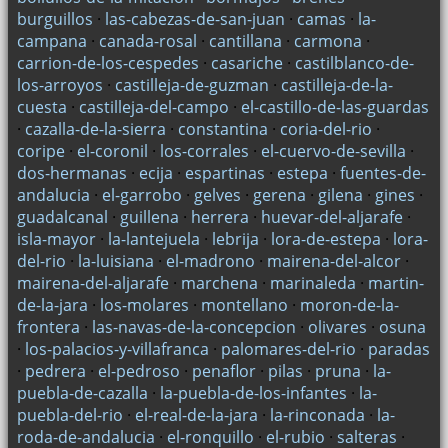
burguillos
·
las-cabezas-de-san-juan
·
camas
·
la-
campana
·
canada-rosal
·
cantillana
·
carmona
·
carrion-de-los-cespedes
·
casariche
·
castilblanco-de-
los-arroyos
·
castilleja-de-guzman
·
castilleja-de-la-
cuesta
·
castilleja-del-campo
·
el-castillo-de-las-guardas
·
cazalla-de-la-sierra
·
constantina
·
coria-del-rio
·
coripe
·
el-coronil
·
los-corrales
·
el-cuervo-de-sevilla
·
dos-hermanas
·
ecija
·
espartinas
·
estepa
·
fuentes-de-
andalucia
·
el-garrobo
·
gelves
·
gerena
·
gilena
·
gines
·
guadalcanal
·
guillena
·
herrera
·
huevar-del-aljarafe
·
isla-mayor
·
la-lantejuela
·
lebrija
·
lora-de-estepa
·
lora-
del-rio
·
la-luisiana
·
el-madrono
·
mairena-del-alcor
·
mairena-del-aljarafe
·
marchena
·
marinaleda
·
martin-
de-la-jara
·
los-molares
·
montellano
·
moron-de-la-
frontera
·
las-navas-de-la-concepcion
·
olivares
·
osuna
·
los-palacios-y-villafranca
·
palomares-del-rio
·
paradas
·
pedrera
·
el-pedroso
·
penaflor
·
pilas
·
pruna
·
la-
puebla-de-cazalla
·
la-puebla-de-los-infantes
·
la-
puebla-del-rio
·
el-real-de-la-jara
·
la-rinconada
·
la-
roda-de-andalucia
·
el-ronquillo
·
el-rubio
·
salteras
·