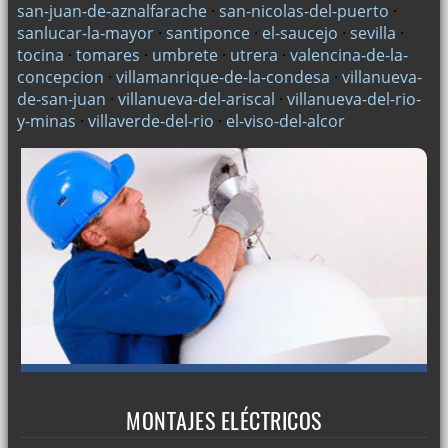
san-juan-de-aznalfarache
·
san-nicolas-del-puerto
·
sanlucar-la-mayor
·
santiponce
·
el-saucejo
·
sevilla
·
tocina
·
tomares
·
umbrete
·
utrera
·
valencina-de-la-
concepcion
·
villamanrique-de-la-condesa
·
villanueva-
de-san-juan
·
villanueva-del-ariscal
·
villanueva-del-rio-
y-minas
·
villaverde-del-rio
·
el-viso-del-alcor
MONTAJES ELÉCTRICOS