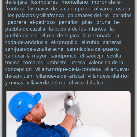
de-la-jara
·
los-molares
·
montellano
·
moron-de-la-
frontera
·
las-navas-de-la-concepcion
·
olivares
·
osuna
·
los-palacios-y-villafranca
·
palomares-del-rio
·
paradas
·
pedrera
·
el-pedroso
·
penaflor
·
pilas
·
pruna
·
la-
puebla-de-cazalla
·
la-puebla-de-los-infantes
·
la-
puebla-del-rio
·
el-real-de-la-jara
·
la-rinconada
·
la-
roda-de-andalucia
·
el-ronquillo
·
el-rubio
·
salteras
·
san-juan-de-aznalfarache
·
san-nicolas-del-puerto
·
sanlucar-la-mayor
·
santiponce
·
el-saucejo
·
sevilla
·
tocina
·
tomares
·
umbrete
·
utrera
·
valencina-de-la-
concepcion
·
villamanrique-de-la-condesa
·
villanueva-
de-san-juan
·
villanueva-del-ariscal
·
villanueva-del-rio-
y-minas
·
villaverde-del-rio
·
el-viso-del-alcor