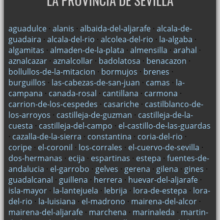
LA PROVINCIA DE SEVILLA
aguadulce
·
alanis
·
albaida-del-aljarafe
·
alcala-de-
guadaira
·
alcala-del-rio
·
alcolea-del-rio
·
la-algaba
·
algamitas
·
almaden-de-la-plata
·
almensilla
·
arahal
·
aznalcazar
·
aznalcollar
·
badolatosa
·
benacazon
·
bollullos-de-la-mitacion
·
bormujos
·
brenes
·
burguillos
·
las-cabezas-de-san-juan
·
camas
·
la-
campana
·
canada-rosal
·
cantillana
·
carmona
·
carrion-de-los-cespedes
·
casariche
·
castilblanco-de-
los-arroyos
·
castilleja-de-guzman
·
castilleja-de-la-
cuesta
·
castilleja-del-campo
·
el-castillo-de-las-guardas
·
cazalla-de-la-sierra
·
constantina
·
coria-del-rio
·
coripe
·
el-coronil
·
los-corrales
·
el-cuervo-de-sevilla
·
dos-hermanas
·
ecija
·
espartinas
·
estepa
·
fuentes-de-
andalucia
·
el-garrobo
·
gelves
·
gerena
·
gilena
·
gines
·
guadalcanal
·
guillena
·
herrera
·
huevar-del-aljarafe
·
isla-mayor
·
la-lantejuela
·
lebrija
·
lora-de-estepa
·
lora-
del-rio
·
la-luisiana
·
el-madrono
·
mairena-del-alcor
·
mairena-del-aljarafe
·
marchena
·
marinaleda
·
martin-