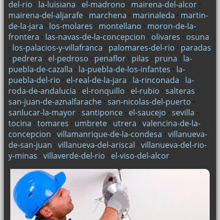
del-rio
·
la-luisiana
·
el-madrono
·
mairena-del-alcor
·
mairena-del-aljarafe
·
marchena
·
marinaleda
·
martin-
de-la-jara
·
los-molares
·
montellano
·
moron-de-la-
frontera
·
las-navas-de-la-concepcion
·
olivares
·
osuna
·
los-palacios-y-villafranca
·
palomares-del-rio
·
paradas
·
pedrera
·
el-pedroso
·
penaflor
·
pilas
·
pruna
·
la-
puebla-de-cazalla
·
la-puebla-de-los-infantes
·
la-
puebla-del-rio
·
el-real-de-la-jara
·
la-rinconada
·
la-
roda-de-andalucia
·
el-ronquillo
·
el-rubio
·
salteras
·
san-juan-de-aznalfarache
·
san-nicolas-del-puerto
·
sanlucar-la-mayor
·
santiponce
·
el-saucejo
·
sevilla
·
tocina
·
tomares
·
umbrete
·
utrera
·
valencina-de-la-
concepcion
·
villamanrique-de-la-condesa
·
villanueva-
de-san-juan
·
villanueva-del-ariscal
·
villanueva-del-rio-
y-minas
·
villaverde-del-rio
·
el-viso-del-alcor