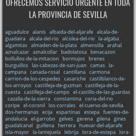
OFRECEMOS SERVICIO URGENTE EN TODA
LA PROVINCIA DE SEVILLA
aguadulce
·
alanis
·
albaida-del-aljarafe
·
alcala-de-
guadaira
·
alcala-del-rio
·
alcolea-del-rio
·
la-algaba
·
algamitas
·
almaden-de-la-plata
·
almensilla
·
arahal
·
aznalcazar
·
aznalcollar
·
badolatosa
·
benacazon
·
bollullos-de-la-mitacion
·
bormujos
·
brenes
·
burguillos
·
las-cabezas-de-san-juan
·
camas
·
la-
campana
·
canada-rosal
·
cantillana
·
carmona
·
carrion-de-los-cespedes
·
casariche
·
castilblanco-de-
los-arroyos
·
castilleja-de-guzman
·
castilleja-de-la-
cuesta
·
castilleja-del-campo
·
el-castillo-de-las-guardas
·
cazalla-de-la-sierra
·
constantina
·
coria-del-rio
·
coripe
·
el-coronil
·
los-corrales
·
el-cuervo-de-sevilla
·
dos-hermanas
·
ecija
·
espartinas
·
estepa
·
fuentes-de-
andalucia
·
el-garrobo
·
gelves
·
gerena
·
gilena
·
gines
·
guadalcanal
·
guillena
·
herrera
·
huevar-del-aljarafe
·
isla-mayor
·
la-lantejuela
·
lebrija
·
lora-de-estepa
·
lora-