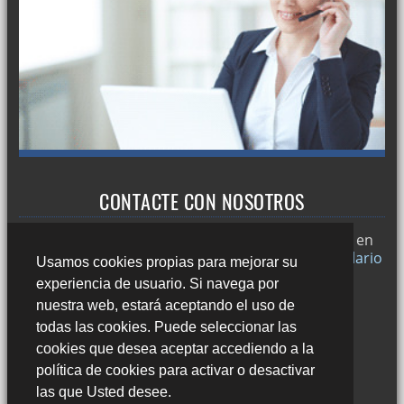
CONTACTE CON NOSOTROS
Trabajamos en
Sevilla
y si desea puede ponerse en
contacto con nosotros a través de nuestro
formulario
Usamos cookies propias para mejorar su
de contacto
o llamándonos al:
experiencia de usuario. Si navega por
678 49 45 44
nuestra web, estará aceptando el uso de
todas las cookies. Puede seleccionar las
cookies que desea aceptar accediendo a la
política de cookies para activar o desactivar
las que Usted desee.