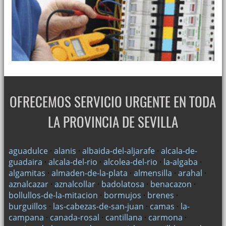
OFRECEMOS SERVICIO URGENTE EN TODA
LA PROVINCIA DE SEVILLA
aguadulce
·
alanis
·
albaida-del-aljarafe
·
alcala-de-
guadaira
·
alcala-del-rio
·
alcolea-del-rio
·
la-algaba
·
algamitas
·
almaden-de-la-plata
·
almensilla
·
arahal
·
aznalcazar
·
aznalcollar
·
badolatosa
·
benacazon
·
bollullos-de-la-mitacion
·
bormujos
·
brenes
·
burguillos
·
las-cabezas-de-san-juan
·
camas
·
la-
campana
·
canada-rosal
·
cantillana
·
carmona
·