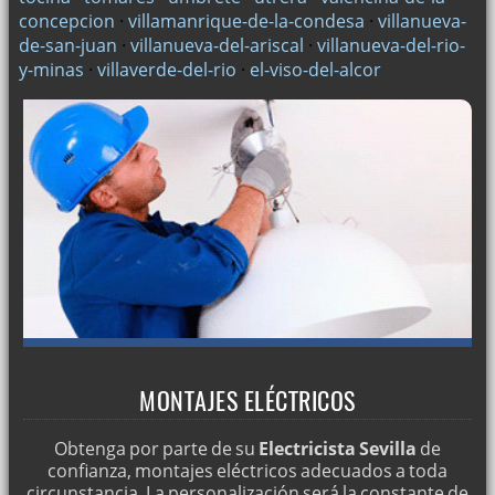
concepcion
·
villamanrique-de-la-condesa
·
villanueva-
de-san-juan
·
villanueva-del-ariscal
·
villanueva-del-rio-
y-minas
·
villaverde-del-rio
·
el-viso-del-alcor
MONTAJES ELÉCTRICOS
Obtenga por parte de su
Electricista Sevilla
de
confianza, montajes eléctricos adecuados a toda
circunstancia. La personalización será la constante de