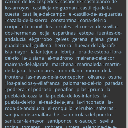
carrion-de-los-cespedes
·
casariche
·
castilblanco-de-
los-arroyos
·
castilleja-de-guzman
·
castilleja-de-la-
cuesta
·
castilleja-del-campo
·
el-castillo-de-las-guardas
·
cazalla-de-la-sierra
·
constantina
·
coria-del-rio
·
coripe
·
el-coronil
·
los-corrales
·
el-cuervo-de-sevilla
·
dos-hermanas
·
ecija
·
espartinas
·
estepa
·
fuentes-de-
andalucia
·
el-garrobo
·
gelves
·
gerena
·
gilena
·
gines
·
guadalcanal
·
guillena
·
herrera
·
huevar-del-aljarafe
·
isla-mayor
·
la-lantejuela
·
lebrija
·
lora-de-estepa
·
lora-
del-rio
·
la-luisiana
·
el-madrono
·
mairena-del-alcor
·
mairena-del-aljarafe
·
marchena
·
marinaleda
·
martin-
de-la-jara
·
los-molares
·
montellano
·
moron-de-la-
frontera
·
las-navas-de-la-concepcion
·
olivares
·
osuna
·
los-palacios-y-villafranca
·
palomares-del-rio
·
paradas
·
pedrera
·
el-pedroso
·
penaflor
·
pilas
·
pruna
·
la-
puebla-de-cazalla
·
la-puebla-de-los-infantes
·
la-
puebla-del-rio
·
el-real-de-la-jara
·
la-rinconada
·
la-
roda-de-andalucia
·
el-ronquillo
·
el-rubio
·
salteras
·
san-juan-de-aznalfarache
·
san-nicolas-del-puerto
·
sanlucar-la-mayor
·
santiponce
·
el-saucejo
·
sevilla
·
tocina
·
tomares
·
umbrete
·
utrera
·
valencina-de-la-