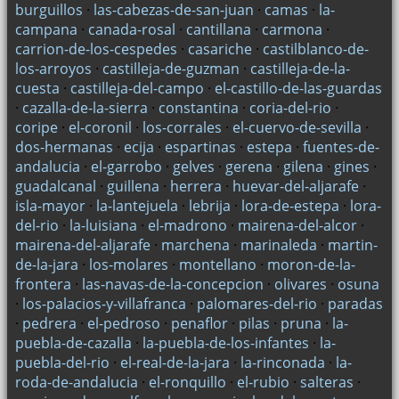
burguillos
·
las-cabezas-de-san-juan
·
camas
·
la-
Rehabilitación de redes eléctricas
campana
·
canada-rosal
·
cantillana
·
carmona
·
carrion-de-los-cespedes
·
casariche
·
castilblanco-de-
Servicios eléctricos
los-arroyos
·
castilleja-de-guzman
·
castilleja-de-la-
Electricista barato
cuesta
·
castilleja-del-campo
·
el-castillo-de-las-guardas
·
cazalla-de-la-sierra
·
constantina
·
coria-del-rio
·
Montajes eléctricos parciales o totales
coripe
·
el-coronil
·
los-corrales
·
el-cuervo-de-sevilla
·
Reformas en la cocina. Profesionales de Sevilla
dos-hermanas
·
ecija
·
espartinas
·
estepa
·
fuentes-de-
andalucia
·
el-garrobo
·
gelves
·
gerena
·
gilena
·
gines
·
MANTENIMIENTO ELÉCTRICO EN COMUNIDADES DE
guadalcanal
·
guillena
·
herrera
·
huevar-del-aljarafe
·
VECINOS.
isla-mayor
·
la-lantejuela
·
lebrija
·
lora-de-estepa
·
lora-
¿NECESITA RENOVAR SU INSTALACIÓN ELÉCTRICA?.
del-rio
·
la-luisiana
·
el-madrono
·
mairena-del-alcor
·
PROFESIONALES EN Sevilla.
mairena-del-aljarafe
·
marchena
·
marinaleda
·
martin-
de-la-jara
·
los-molares
·
montellano
·
moron-de-la-
¿CÓMO AHORRAR EN LA FACTURA DE LA LUZ?.
frontera
·
las-navas-de-la-concepcion
·
olivares
·
osuna
PROFESIONALES EN Sevilla
·
los-palacios-y-villafranca
·
palomares-del-rio
·
paradas
CÓMO AHORRAR EN LA FACTURA DE LUZ
·
pedrera
·
el-pedroso
·
penaflor
·
pilas
·
pruna
·
la-
puebla-de-cazalla
·
la-puebla-de-los-infantes
·
la-
NECESITO REVISAR LA INSTALACIÓN ELÉCTRICA DE MI
puebla-del-rio
·
el-real-de-la-jara
·
la-rinconada
·
la-
HOGAR.
roda-de-andalucia
·
el-ronquillo
·
el-rubio
·
salteras
·
MANTENIMIENTO DEL AIRE ACONDICIONADO.