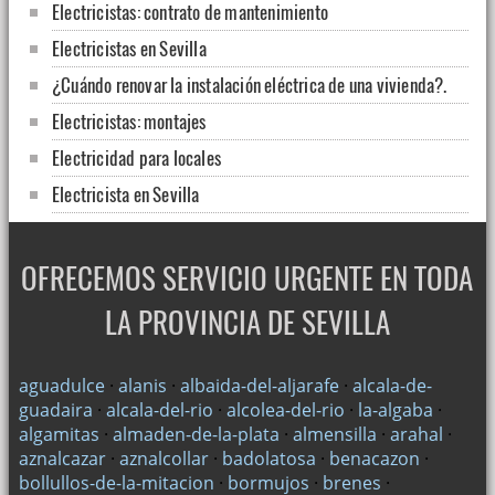
Electricistas: contrato de mantenimiento
Electricistas en Sevilla
¿Cuándo renovar la instalación eléctrica de una vivienda?.
Electricistas: montajes
Electricidad para locales
Electricista en Sevilla
Electricista barato en Sevilla
Venta e instalación de suministros eléctricos
OFRECEMOS SERVICIO URGENTE EN TODA
Pequeñas reparaciones eléctricas
LA PROVINCIA DE SEVILLA
Electricista en Sevilla, servicios de urgencia
Acometidas eléctricas
aguadulce
·
alanis
·
albaida-del-aljarafe
·
alcala-de-
guadaira
·
alcala-del-rio
·
alcolea-del-rio
·
la-algaba
·
Electricidad para empresas
algamitas
·
almaden-de-la-plata
·
almensilla
·
arahal
·
Servicio eléctrico en Sevilla
aznalcazar
·
aznalcollar
·
badolatosa
·
benacazon
·
bollullos-de-la-mitacion
·
bormujos
·
brenes
·
Reparaciones en Sevilla: instaladores electricistas