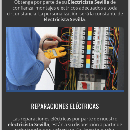
Obtenga por parte de su
Electricista Sevilla
de
confianza, montajes eléctricos adecuados a toda
¿Necesita un electricista profesional para todo tipo de
circunstancia. La personalización será la constante de
montajes?
Electricista Sevilla
.
Revise por un electricista profesional todo tipo de
instalaciones bien sea parciales o totales.
¿Problemas con las redes eléctricas?
Servicio de electricidad en Sevilla
Reparación de cortocircuitos
Servicios eléctricos
Reparaciones de averías eléctricas
Especialistas en electricidad
Acometidas eléctricas
REPARACIONES ELÉCTRICAS
Electricistas: reparaciones 24 horas
Electricistas profesionales
Las reparaciones eléctricas por parte de nuestro
electricista Sevilla
, están a su disposición a partir de
Reparaciones eléctricas