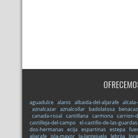
OFRECEMOS
aguadulce
·
alanis
·
albaida-del-aljarafe
·
alcala
·
aznalcazar
·
aznalcollar
·
badolatosa
·
benaca
·
canada-rosal
·
cantillana
·
carmona
·
carrion-
castilleja-del-campo
·
el-castillo-de-las-guardas
dos-hermanas
·
ecija
·
espartinas
·
estepa
·
fue
aljarafe
·
isla-mayor
·
la-lantejuela
·
lebrija
·
lor