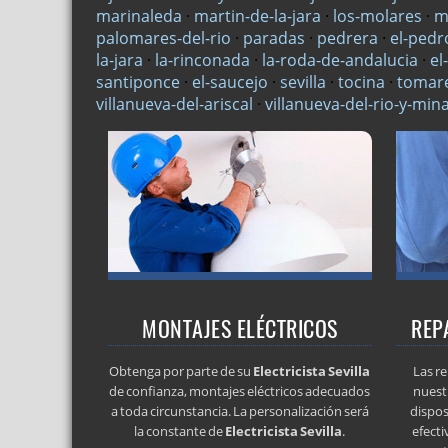
marinaleda
·
martin-de-la-jara
·
los-molares
·
m
palomares-del-rio
·
paradas
·
pedrera
·
el-pedr
la-jara
·
la-rinconada
·
la-roda-de-andalucia
·
el
santiponce
·
el-saucejo
·
sevilla
·
tocina
·
tomar
villanueva-del-ariscal
·
villanueva-del-rio-y-min
MONTAJES ELÉCTRICOS
REP
Obtenga por parte de su
Electricista Sevilla
Las re
de confianza, montajes eléctricos adecuados
nuest
a toda circunstancia. La personalización será
dispos
la constante de
Electricista Sevilla
.
efecti