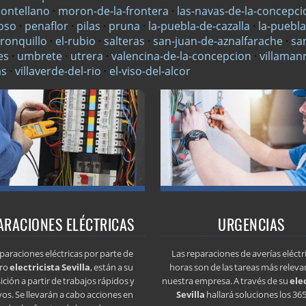
ontellano
·
moron-de-la-frontera
·
las-navas-de-la-concepci
oso
·
penaflor
·
pilas
·
pruna
·
la-puebla-de-cazalla
·
la-puebla
-ronquillo
·
el-rubio
·
salteras
·
san-juan-de-aznalfarache
·
sa
es
·
umbrete
·
utrera
·
valencina-de-la-concepcion
·
villaman
as
·
villaverde-del-rio
·
el-viso-del-alcor
ARACIONES ELÉCTRICAS
URGENCIAS
paraciones eléctricas por parte de
Las reparaciones de averías eléctr
ro
electricista Sevilla
, están a su
horas son de las tareas más releva
ición a partir de trabajos rápidos y
nuestra empresa. A través de su
ele
vos. Se llevarán a cabo acciones en
Sevilla
hallará soluciones los 365