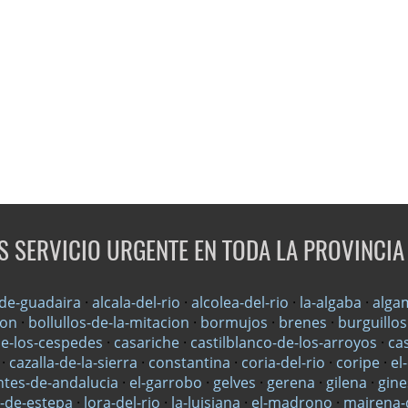
 SERVICIO URGENTE EN TODA LA PROVINCIA 
-de-guadaira
·
alcala-del-rio
·
alcolea-del-rio
·
la-algaba
·
alga
zon
·
bollullos-de-la-mitacion
·
bormujos
·
brenes
·
burguillos
de-los-cespedes
·
casariche
·
castilblanco-de-los-arroyos
·
ca
·
cazalla-de-la-sierra
·
constantina
·
coria-del-rio
·
coripe
·
el
ntes-de-andalucia
·
el-garrobo
·
gelves
·
gerena
·
gilena
·
gine
a-de-estepa
·
lora-del-rio
·
la-luisiana
·
el-madrono
·
mairena-d