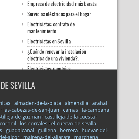
Empresa de electricidad más barata
Servicios eléctricos para el hogar
Electricistas: contrato de
mantenimiento
Electricistas en Sevilla
¿Cuándo renovar la instalación
eléctrica de una vivienda?.
Electricistas: montajes
Electricidad para locales
DE SEVILLA
Electricista en Sevilla
Electricista barato en Sevilla
mitas
·
almaden-de-la-plata
·
almensilla
·
arahal
Venta e instalación de suministros
·
las-cabezas-de-san-juan
·
camas
·
la-campana
eléctricos
stilleja-de-guzman
·
castilleja-de-la-cuesta
·
-coronil
·
los-corrales
·
el-cuervo-de-sevilla
·
Pequeñas reparaciones eléctricas
s
·
guadalcanal
·
guillena
·
herrera
·
huevar-del-
Electricista en Sevilla, servicios de
el-alcor
·
mairena-del-aljarafe
·
marchena
·