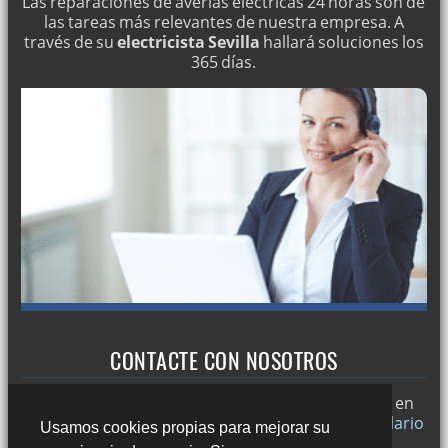
Las reparaciones de averías eléctricas 24 horas son de
las tareas más relevantes de nuestra empresa. A
través de su
electricista Sevilla
hallará soluciones los
365 días.
CONTACTE CON NOSOTROS
Trabajamos en
Sevilla
y si desea puede ponerse en
contacto con nosotros a través de nuestro
formulario
Usamos cookies propias para mejorar su
de contacto
o llamándonos al: