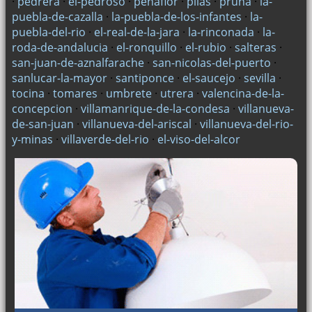
·
pedrera
·
el-pedroso
·
penaflor
·
pilas
·
pruna
·
la-
puebla-de-cazalla
·
la-puebla-de-los-infantes
·
la-
puebla-del-rio
·
el-real-de-la-jara
·
la-rinconada
·
la-
roda-de-andalucia
·
el-ronquillo
·
el-rubio
·
salteras
·
san-juan-de-aznalfarache
·
san-nicolas-del-puerto
·
sanlucar-la-mayor
·
santiponce
·
el-saucejo
·
sevilla
·
tocina
·
tomares
·
umbrete
·
utrera
·
valencina-de-la-
concepcion
·
villamanrique-de-la-condesa
·
villanueva-
de-san-juan
·
villanueva-del-ariscal
·
villanueva-del-rio-
y-minas
·
villaverde-del-rio
·
el-viso-del-alcor