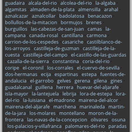
guadaira
·
alcala-del-rio
·
alcolea-del-rio
·
la-algaba
·
algamitas
·
almaden-de-la-plata
·
almensilla
·
arahal
·
aznalcazar
·
aznalcollar
·
badolatosa
·
benacazon
·
bollullos-de-la-mitacion
·
bormujos
·
brenes
·
burguillos
·
las-cabezas-de-san-juan
·
camas
·
la-
campana
·
canada-rosal
·
cantillana
·
carmona
·
carrion-de-los-cespedes
·
casariche
·
castilblanco-de-
los-arroyos
·
castilleja-de-guzman
·
castilleja-de-la-
cuesta
·
castilleja-del-campo
·
el-castillo-de-las-guardas
·
cazalla-de-la-sierra
·
constantina
·
coria-del-rio
·
coripe
·
el-coronil
·
los-corrales
·
el-cuervo-de-sevilla
·
dos-hermanas
·
ecija
·
espartinas
·
estepa
·
fuentes-de-
andalucia
·
el-garrobo
·
gelves
·
gerena
·
gilena
·
gines
·
guadalcanal
·
guillena
·
herrera
·
huevar-del-aljarafe
·
isla-mayor
·
la-lantejuela
·
lebrija
·
lora-de-estepa
·
lora-
del-rio
·
la-luisiana
·
el-madrono
·
mairena-del-alcor
·
mairena-del-aljarafe
·
marchena
·
marinaleda
·
martin-
de-la-jara
·
los-molares
·
montellano
·
moron-de-la-
frontera
·
las-navas-de-la-concepcion
·
olivares
·
osuna
·
los-palacios-y-villafranca
·
palomares-del-rio
·
paradas