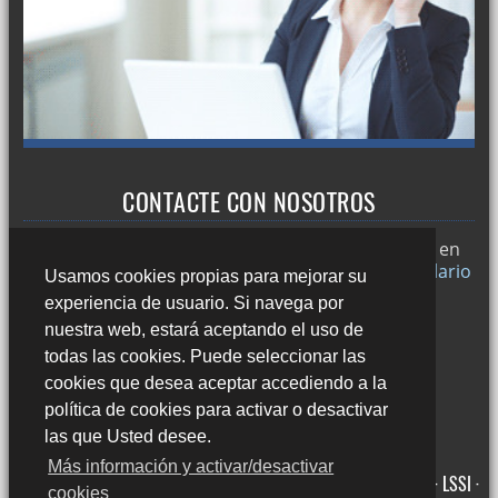
CONTACTE CON NOSOTROS
Trabajamos en
Sevilla
y si desea puede ponerse en
contacto con nosotros a través de nuestro
formulario
Usamos cookies propias para mejorar su
de contacto
o llamándonos al:
experiencia de usuario. Si navega por
678 49 45 44
nuestra web, estará aceptando el uso de
todas las cookies. Puede seleccionar las
cookies que desea aceptar accediendo a la
política de cookies para activar o desactivar
las que Usted desee.
Más información y activar/desactivar
Avda. Averroes, 8 Edificio Acrópolis, Bajo 41020 Sevilla ·
Aviso legal · LSSI ·
cookies