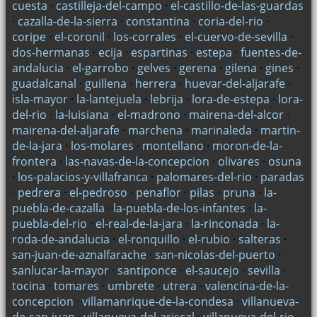
cuesta
·
castilleja-del-campo
·
el-castillo-de-las-guardas
·
cazalla-de-la-sierra
·
constantina
·
coria-del-rio
·
coripe
·
el-coronil
·
los-corrales
·
el-cuervo-de-sevilla
·
dos-hermanas
·
ecija
·
espartinas
·
estepa
·
fuentes-de-
andalucia
·
el-garrobo
·
gelves
·
gerena
·
gilena
·
gines
·
guadalcanal
·
guillena
·
herrera
·
huevar-del-aljarafe
·
isla-mayor
·
la-lantejuela
·
lebrija
·
lora-de-estepa
·
lora-
del-rio
·
la-luisiana
·
el-madrono
·
mairena-del-alcor
·
mairena-del-aljarafe
·
marchena
·
marinaleda
·
martin-
de-la-jara
·
los-molares
·
montellano
·
moron-de-la-
frontera
·
las-navas-de-la-concepcion
·
olivares
·
osuna
·
los-palacios-y-villafranca
·
palomares-del-rio
·
paradas
·
pedrera
·
el-pedroso
·
penaflor
·
pilas
·
pruna
·
la-
puebla-de-cazalla
·
la-puebla-de-los-infantes
·
la-
puebla-del-rio
·
el-real-de-la-jara
·
la-rinconada
·
la-
roda-de-andalucia
·
el-ronquillo
·
el-rubio
·
salteras
·
san-juan-de-aznalfarache
·
san-nicolas-del-puerto
·
sanlucar-la-mayor
·
santiponce
·
el-saucejo
·
sevilla
·
tocina
·
tomares
·
umbrete
·
utrera
·
valencina-de-la-
concepcion
·
villamanrique-de-la-condesa
·
villanueva-
de-san-juan
·
villanueva-del-ariscal
·
villanueva-del-rio-