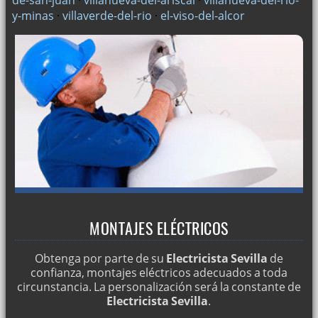
y-minas
·
villaverde-del-rio
·
el-viso-del-alcor
MONTAJES ELÉCTRICOS
Obtenga por parte de su
Electricista Sevilla
de
confianza, montajes eléctricos adecuados a toda
circunstancia. La personalización será la constante de
Electricista Sevilla
.