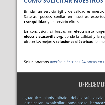
CÓMO SOLICITAR NUESTROS 
Brindar un
servicio ágil
y de calidad es nuestr
Salteras, puedes confiar en nuestros experto
tranquilidad
y un servicio eficaz.
En conclusión, si buscas un
electricista urge
electricistasevilla.org
, donde la calidad y la 
ofrecer las mejores
soluciones eléctricas
del me
Solucionamos
averías eléctricas 24 horas en t
OFRECEMOS
aguadulce
·
alanis
·
albaida-del-aljarafe
·
alcala
·
aznalcazar
·
aznalcollar
·
badolatosa
·
benaca