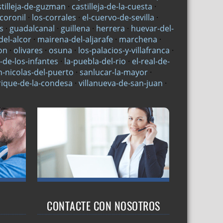
stilleja-de-guzman
·
castilleja-de-la-cuesta
·
-coronil
·
los-corrales
·
el-cuervo-de-sevilla
·
s
·
guadalcanal
·
guillena
·
herrera
·
huevar-del-
el-alcor
·
mairena-del-aljarafe
·
marchena
·
on
·
olivares
·
osuna
·
los-palacios-y-villafranca
·
-de-los-infantes
·
la-puebla-del-rio
·
el-real-de-
n-nicolas-del-puerto
·
sanlucar-la-mayor
·
rique-de-la-condesa
·
villanueva-de-san-juan
·
CONTACTE CON NOSOTROS