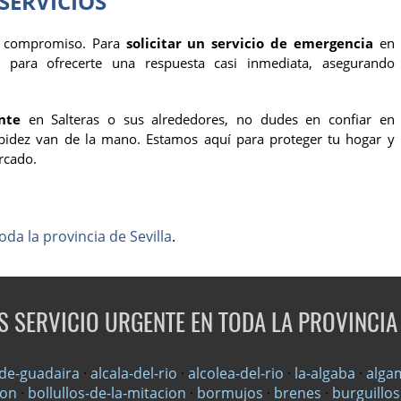
SERVICIOS
o compromiso. Para
solicitar un servicio de emergencia
en
s para ofrecerte una respuesta casi inmediata, asegurando
nte
en Salteras o sus alrededores, no dudes en confiar en
rapidez van de la mano. Estamos aquí para proteger tu hogar y
rcado.
oda la provincia de Sevilla
.
 SERVICIO URGENTE EN TODA LA PROVINCIA 
-de-guadaira
·
alcala-del-rio
·
alcolea-del-rio
·
la-algaba
·
alga
zon
·
bollullos-de-la-mitacion
·
bormujos
·
brenes
·
burguillos