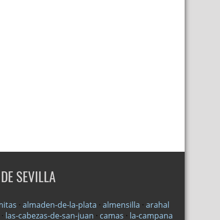
DE SEVILLA
mitas
·
almaden-de-la-plata
·
almensilla
·
arahal
·
las-cabezas-de-san-juan
·
camas
·
la-campana