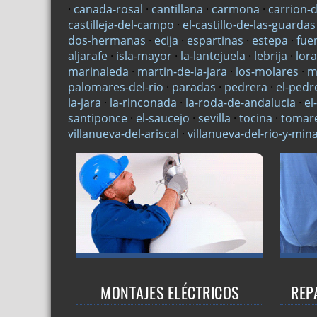
·
canada-rosal
·
cantillana
·
carmona
·
carrion-
castilleja-del-campo
·
el-castillo-de-las-guardas
dos-hermanas
·
ecija
·
espartinas
·
estepa
·
fue
aljarafe
·
isla-mayor
·
la-lantejuela
·
lebrija
·
lor
marinaleda
·
martin-de-la-jara
·
los-molares
·
m
palomares-del-rio
·
paradas
·
pedrera
·
el-pedr
la-jara
·
la-rinconada
·
la-roda-de-andalucia
·
el
santiponce
·
el-saucejo
·
sevilla
·
tocina
·
tomar
villanueva-del-ariscal
·
villanueva-del-rio-y-min
MONTAJES ELÉCTRICOS
REP