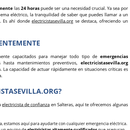
emente
las
24 horas
puede ser una necesidad crucial. Ya sea por
lema eléctrico, la tranquilidad de saber que puedes llamar a un
e. Es ahí donde
electricistasevilla.org
se destaca, ofreciendo un
GENTEMENTE
ente capacitados para manejar todo tipo de
emergencias
es hasta mantenimientos preventivos,
electricistasevilla.org
. La capacidad de actuar rápidamente en situaciones críticas es
a.
ISTASEVILLA.ORG?
u
electricista de confianza
en Salteras, aquí te ofrecemos algunas
ía, estamos aquí para ayudarte con cualquier emergencia eléctrica.
 un equipo de
electricistas altamente cualificados
que aseguran