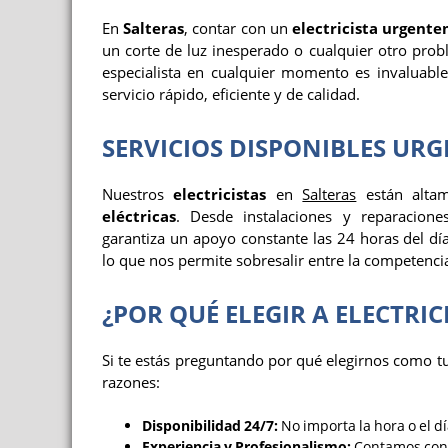
En
Salteras
, contar con un
electricista urgent
un corte de luz inesperado o cualquier otro prob
especialista en cualquier momento es invaluabl
servicio rápido, eficiente y de calidad.
SERVICIOS DISPONIBLES UR
Nuestros
electricistas
en
Salteras
están altam
eléctricas
. Desde instalaciones y reparacion
garantiza un apoyo constante las 24 horas del día
lo que nos permite sobresalir entre la competenci
¿POR QUÉ ELEGIR A ELECTRIC
Si te estás preguntando por qué elegirnos como t
razones:
Disponibilidad 24/7:
No importa la hora o el d
Experiencia y Profesionalismo:
Contamos con