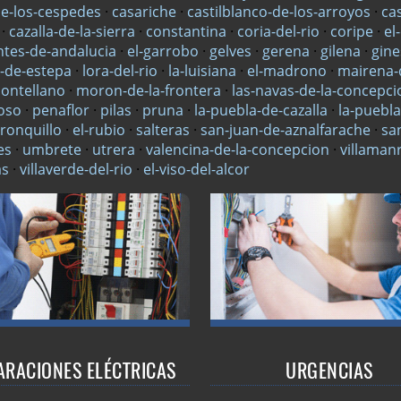
de-los-cespedes
·
casariche
·
castilblanco-de-los-arroyos
·
ca
·
cazalla-de-la-sierra
·
constantina
·
coria-del-rio
·
coripe
·
el
ntes-de-andalucia
·
el-garrobo
·
gelves
·
gerena
·
gilena
·
gine
a-de-estepa
·
lora-del-rio
·
la-luisiana
·
el-madrono
·
mairena-d
ontellano
·
moron-de-la-frontera
·
las-navas-de-la-concepci
oso
·
penaflor
·
pilas
·
pruna
·
la-puebla-de-cazalla
·
la-puebla
-ronquillo
·
el-rubio
·
salteras
·
san-juan-de-aznalfarache
·
sa
es
·
umbrete
·
utrera
·
valencina-de-la-concepcion
·
villaman
as
·
villaverde-del-rio
·
el-viso-del-alcor
ARACIONES ELÉCTRICAS
URGENCIAS