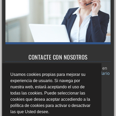
CONTACTE CON NOSOTROS
Trabajamos en
Sevilla
y si desea puede ponerse en
contacto con nosotros a través de nuestro
formulario
Usamos cookies propias para mejorar su
de contacto
o llamándonos al:
experiencia de usuario. Si navega por
678 49 45 44
nuestra web, estará aceptando el uso de
todas las cookies. Puede seleccionar las
cookies que desea aceptar accediendo a la
política de cookies para activar o desactivar
las que Usted desee.