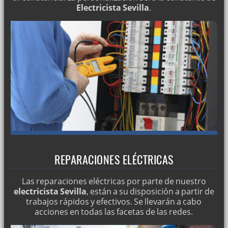
Electricista Sevilla
.
Revise por un electricista profesional todo tipo de
instalaciones bien sea parciales o totales.
¿Problemas con las redes eléctricas?
Servicio de electricidad en Sevilla
Reparación de cortocircuitos
Servicios eléctricos
Reparaciones de averías eléctricas
Especialistas en electricidad
Acometidas eléctricas
REPARACIONES ELÉCTRICAS
Electricistas: reparaciones 24 horas
Electricistas profesionales
Las reparaciones eléctricas por parte de nuestro
electricista Sevilla
, están a su disposición a partir de
Reparaciones eléctricas
trabajos rápidos y efectivos. Se llevarán a cabo
acciones en todas las facetas de las redes.
Averías de electricidad