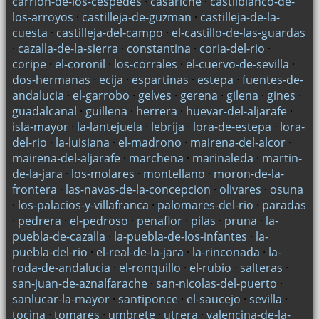
carrion-de-los-cespedes
·
casariche
·
castilblanco-de-
Servicios eléctricos
los-arroyos
·
castilleja-de-guzman
·
castilleja-de-la-
Electricista barato
cuesta
·
castilleja-del-campo
·
el-castillo-de-las-guardas
·
cazalla-de-la-sierra
·
constantina
·
coria-del-rio
·
Montajes eléctricos parciales o totales
coripe
·
el-coronil
·
los-corrales
·
el-cuervo-de-sevilla
·
Reformas en la cocina. Profesionales de Sevilla
dos-hermanas
·
ecija
·
espartinas
·
estepa
·
fuentes-de-
andalucia
·
el-garrobo
·
gelves
·
gerena
·
gilena
·
gines
·
MANTENIMIENTO ELÉCTRICO EN COMUNIDADES DE
guadalcanal
·
guillena
·
herrera
·
huevar-del-aljarafe
·
VECINOS.
isla-mayor
·
la-lantejuela
·
lebrija
·
lora-de-estepa
·
lora-
¿NECESITA RENOVAR SU INSTALACIÓN ELÉCTRICA?.
del-rio
·
la-luisiana
·
el-madrono
·
mairena-del-alcor
·
PROFESIONALES EN Sevilla.
mairena-del-aljarafe
·
marchena
·
marinaleda
·
martin-
de-la-jara
·
los-molares
·
montellano
·
moron-de-la-
¿CÓMO AHORRAR EN LA FACTURA DE LA LUZ?.
frontera
·
las-navas-de-la-concepcion
·
olivares
·
osuna
PROFESIONALES EN Sevilla
·
los-palacios-y-villafranca
·
palomares-del-rio
·
paradas
CÓMO AHORRAR EN LA FACTURA DE LUZ
·
pedrera
·
el-pedroso
·
penaflor
·
pilas
·
pruna
·
la-
puebla-de-cazalla
·
la-puebla-de-los-infantes
·
la-
NECESITO REVISAR LA INSTALACIÓN ELÉCTRICA DE MI
puebla-del-rio
·
el-real-de-la-jara
·
la-rinconada
·
la-
HOGAR.
roda-de-andalucia
·
el-ronquillo
·
el-rubio
·
salteras
·
MANTENIMIENTO DEL AIRE ACONDICIONADO.
san-juan-de-aznalfarache
·
san-nicolas-del-puerto
·
sanlucar-la-mayor
·
santiponce
·
el-saucejo
·
sevilla
·
¿QUÉ HACER EN CASO DE CORTOCIRCUITO?.
tocina
·
tomares
·
umbrete
·
utrera
·
valencina-de-la-
PROFESIONALES ELECTRICISTAS EN Sevilla